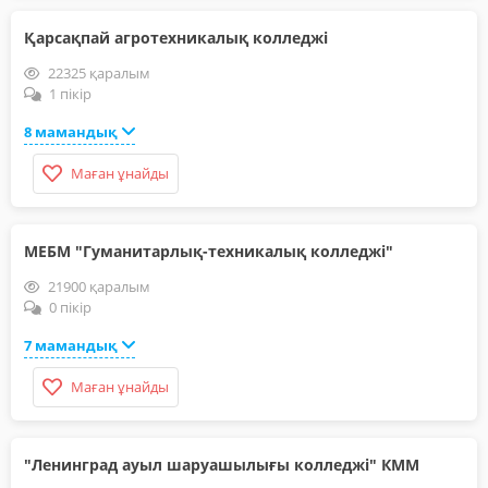
Қарсақпай агротехникалық колледжі
22325 қаралым
1 пікір
8 мамандық
Маған ұнайды
МЕБМ "Гуманитарлық-техникалық колледжі"
21900 қаралым
0 пікір
7 мамандық
Маған ұнайды
"Ленинград ауыл шаруашылығы колледжі" КММ