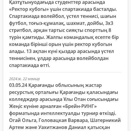
Қазтұтынуодағыда студенттер арасында
«Ректор кубогы» үшін спартакиада басталды.
Спартакиада волейбол, үстел теннисі, шағын
футбол, тоғыз-құмалақ, шахмат, дойбы, 3х3
стритбол, арқан тартыс сияқты спорттың 8
түрін қамтиды. Жалпы командалық есепте бір
команда бірінші орын үшін ректор кубогын
алады. 13 ақпан күні қыздар арасында үстел
теннисінен, ұлдар арасында волейболдан
спартакиада өтті.
2024 ж. 22 мамыр
03.05.24 Қарағанды ​​облысының жастар
ресурстық орталығы Қарағанды ​​қаласындағы
колледждер арасында Ұлы Отан соғысындағы
Жеңіс күніне арналған «Брейн-РИНГ»
форматында интеллектуалды турнир өткізді.
Огай Ольга, Головацкая Варвара, Шатерникий
Артем және Уахитжанов Даниал қатысқан