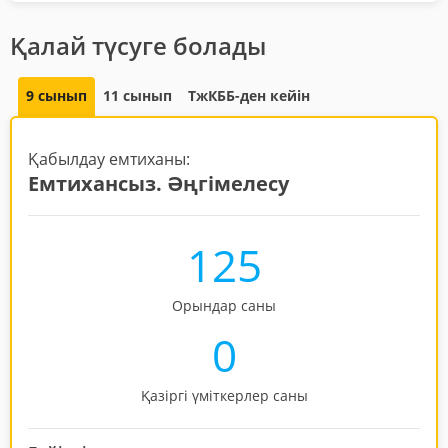
Қалай түсуге болады
9 сынып
11 сынып
ТжКББ-ден кейін
Қабылдау емтиханы:
Емтихансыз. Әңгімелесу
125
Орындар саны
0
Қазіргі үміткерлер саны