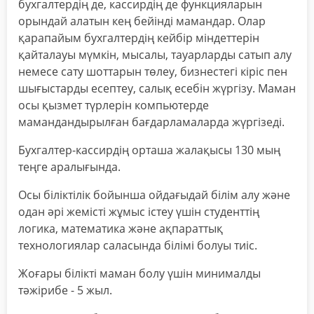
бухгалтердің де, кассирдің де функцияларын
орындай алатын кең бейінді мамандар. Олар
қарапайым бухгалтердің кейбір міндеттерін
қайталауы мүмкін, мысалы, тауарларды сатып алу
немесе сату шоттарын төлеу, бизнестегі кіріс пен
шығыстарды есептеу, салық есебін жүргізу. Маман
осы қызмет түрлерін компьютерде
мамандандырылған бағдарламаларда жүргізеді.
Бухгалтер-кассирдің орташа жалақысы 130 мың
теңге аралығында.
Осы біліктілік бойынша ойдағыдай білім алу және
одан әрі жемісті жұмыс істеу үшін студенттің
логика, математика және ақпараттық
технологиялар саласында білімі болуы тиіс.
Жоғары білікті маман болу үшін минималды
тәжірибе - 5 жыл.