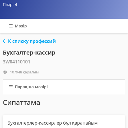
Пікір:
4
Мәзір
К списку профессий
Бухгалтер-кассир
3W04110101
107948 қаралым
Парақша мәзірі
Сипаттама
Бухгалтерлер-кассирлер бұл қарапайым