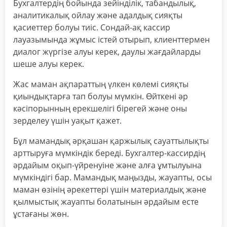
Бухгалтердің бойында зейінділік, табандылық,
аналитикалық ойлау және адалдық сияқты
қасиеттер болуы тиіс. Сондай-ақ кассир
лауазымында жұмыс істей отырып, клиенттермен
диалог жүргізе алуы керек, даулы жағдайларды
шеше алуы керек.
Жас маман ақпараттың үлкен көлемі сияқты
қиындықтарға тап болуы мүмкін. Өйткені әр
кәсіпорынның ерекшелігі бірегей және оны
зерделеу үшін уақыт қажет.
Бұл мамандық әрқашан қаржылық сауаттылықты
арттыруға мүмкіндік береді. Бухгалтер-кассирдің
әрдайым оқып-үйренуіне және алға ұмтылуына
мүмкіндігі бар. Мамандық маңызды, жауапты, осы
маман өзінің әрекеттері үшін материалдық және
қылмыстық жауапты болатынын әрдайым есте
ұстағаны жөн.