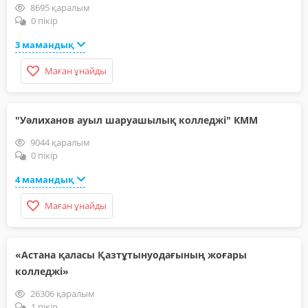
8695 қаралым
0 пікір
3 мамандық
Маған ұнайды
"Уәлиханов ауыл шаруашылық колледжі" КММ
9044 қаралым
0 пікір
4 мамандық
Маған ұнайды
«Астана қаласы Қазтұтынуодағының жоғары
колледжі»
26306 қаралым
1 пікір