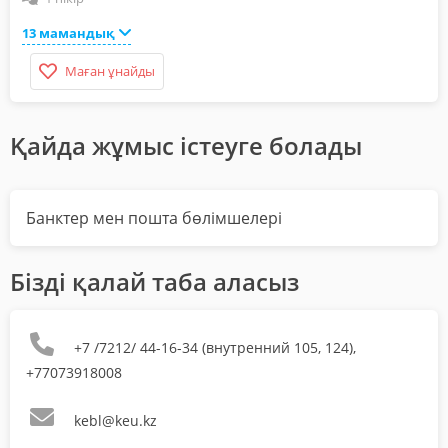
13 мамандық
Маған ұнайды
Қайда жұмыс істеуге болады
Банктер мен пошта бөлімшелері
Бізді қалай таба аласыз
+7 /7212/ 44-16-34 (внутренний 105, 124),
+77073918008
kebl@keu.kz