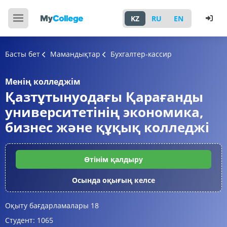
KZ
RU
EN
Басты бет
Мамандықтар
Бухгалтер-кассир
Менің колледжім
Қазтұтынуодағы Қарағанды
университетінің экономика,
бизнес және құқық колледжі
Өтінім қалдыру
Осында оқығың келсе
Оқыту бағдарламалары
18
Студент:
1065