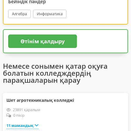
Бейіндік пәндер
Алгебра
Информатика
Өтінім қалдыру
Немесе сонымен қатар оқуға
болатын колледждердің
парақшаларын қарау
Шет агротехникалық колледжі
23891 қаралым
0 пікір
11 мамандық