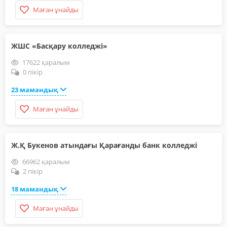
Маған ұнайды
ЖШС «Басқару колледжі»
17622 қаралым
0 пікір
23 мамандық
Маған ұнайды
Ж.Қ Букенов атындағы Қарағанды банк колледжі
66962 қаралым
2 пікір
18 мамандық
Маған ұнайды