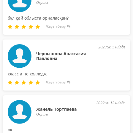
Оқушы
бұл қай облыста орналасқан?
Жауап беру
2023 ж. 5 шілде
Чернышова Анастасия
Павловна
класс а не колледж
Жауап беру
2022 ж. 12 шілде
Жанель Тортпаева
Оқушы
ок