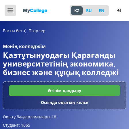
KZ
RU
EN
Басты бет
Пікірлер
Менің колледжім
Қазтұтынуодағы Қарағанды
университетінің экономика,
бизнес және құқық колледжі
Өтінім қалдыру
Осында оқығың келсе
Оқыту бағдарламалары
18
Студент:
1065