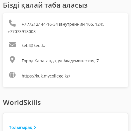
Бізді қалай таба аласыз
+7 /7212/ 44-16-34 (внутренний 105, 124),
+77073918008
kebl@keu.kz
Город Караганда, ул Академическая, 7
https://kuk.mycollege.kz/
WorldSkills
Толығырақ