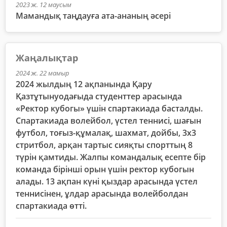
2023 ж. 12 маусым
Мамандық таңдауға ата-ананың әсері
Жаңалықтар
2024 ж. 22 мамыр
2024 жылдың 12 ақпанында Қару
Қазтұтынуодағыда студенттер арасында
«Ректор кубогы» үшін спартакиада басталды.
Спартакиада волейбол, үстел теннисі, шағын
футбол, тоғыз-құмалақ, шахмат, дойбы, 3х3
стритбол, арқан тартыс сияқты спорттың 8
түрін қамтиды. Жалпы командалық есепте бір
команда бірінші орын үшін ректор кубогын
алады. 13 ақпан күні қыздар арасында үстел
теннисінен, ұлдар арасында волейболдан
спартакиада өтті.