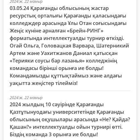
2024 ж. 22 мамыр
03.05.24 Қарағанды ​​облысының жастар
ресурстық орталығы Қарағанды ​​қаласындағы
колледждер арасында Ұлы Отан соғысындағы
Жеңіс күніне арналған «Брейн-РИНГ»
форматында интеллектуалды турнир өткізді.
Огай Ольга, Головацкая Варвара, Шатерникий
Артем және Уахитжанов Даниал қатысқан
«Терияки соусы бар лазанья» колледжінің
командасы бірінші орынға ие болды!
Командамызды құттықтаймыз және алдағы
уақытта жеңістер тілейміз!
2024 ж. 22 мамыр
2024 жылдың 10 сәуірінде Қарағанды ​​
Қазтұтынуодағы университетінде Қарағанды ​​
облысының оқушылары арасында «Не? Қайда?
Қашан?» интеллектуалды ойын турнирі өтті.
Біздің команда 3 орынға ие болды!