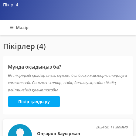
Пікір:
4
Мәзір
Пікірлер (4)
Мұнда оқыдыңыз ба?
Өз пікіріңізді қалдырыңыз, мүмкін, бұл басқа жастарға таңдауға
көмектеседі. Сонымен қатар, сіздің бағалауыңыздан біздің
рейтингіміз қалыптасады.
Пікір қалдыру
2024 ж. 11 мамыр
Оңғаров Бауыржан