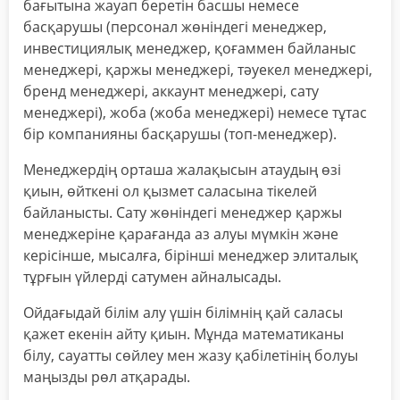
бағытына жауап беретін басшы немесе
басқарушы (персонал жөніндегі менеджер,
инвестициялық менеджер, қоғаммен байланыс
менеджері, қаржы менеджері, тәуекел менеджері,
бренд менеджері, аккаунт менеджері, сату
менеджері), жоба (жоба менеджері) немесе тұтас
бір компанияны басқарушы (топ-менеджер).
Менеджердің орташа жалақысын атаудың өзі
қиын, өйткені ол қызмет саласына тікелей
байланысты. Сату жөніндегі менеджер қаржы
менеджеріне қарағанда аз алуы мүмкін және
керісінше, мысалға, бірінші менеджер элиталық
тұрғын үйлерді сатумен айналысады.
Ойдағыдай білім алу үшін білімнің қай саласы
қажет екенін айту қиын. Мұнда математиканы
білу, сауатты сөйлеу мен жазу қабілетінің болуы
маңызды рөл атқарады.