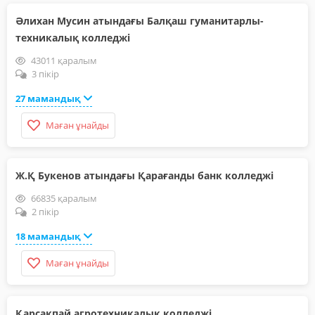
Әлихан Мусин атындағы Балқаш гуманитарлы-
техникалық колледжі
43011 қаралым
3 пікір
27 мамандық
Маған ұнайды
Ж.Қ Букенов атындағы Қарағанды банк колледжі
66835 қаралым
2 пікір
18 мамандық
Маған ұнайды
Қарсақпай агротехникалық колледжі