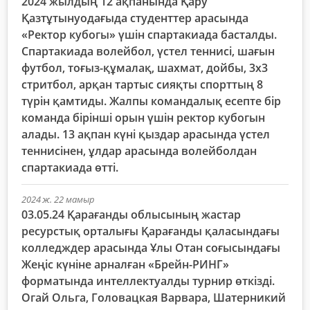
2024 жылдың 12 ақпанында Қару
Қазтұтынуодағыда студенттер арасында
«Ректор кубогы» үшін спартакиада басталды.
Спартакиада волейбол, үстел теннисі, шағын
футбол, тоғыз-құмалақ, шахмат, дойбы, 3х3
стритбол, арқан тартыс сияқты спорттың 8
түрін қамтиды. Жалпы командалық есепте бір
команда бірінші орын үшін ректор кубогын
алады. 13 ақпан күні қыздар арасында үстел
теннисінен, ұлдар арасында волейболдан
спартакиада өтті.
2024 ж. 22 мамыр
03.05.24 Қарағанды ​​облысының жастар
ресурстық орталығы Қарағанды ​​қаласындағы
колледждер арасында Ұлы Отан соғысындағы
Жеңіс күніне арналған «Брейн-РИНГ»
форматында интеллектуалды турнир өткізді.
Огай Ольга, Головацкая Варвара, Шатерникий