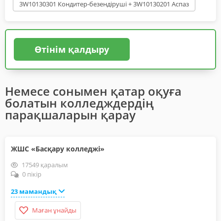
3W10130301 Кондитер-безендіруші + 3W10130201 Аспаз
Өтінім қалдыру
Немесе сонымен қатар оқуға
болатын колледждердің
парақшаларын қарау
ЖШС «Басқару колледжі»
17549 қаралым
0 пікір
23 мамандық
Маған ұнайды