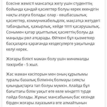
Есесіне жемісті мансапқа жету үшін студенттің
бойында қандай қасиеттер болуы керек екендігін
нақты атауға болады: олар - көшбасшылық
қасиеттер, коммуникабельділік, мақсатқа жетудегі
табандылық, қажырлық, кейде тіпті қасарушылық.
Сонымен қатар ұқыптылық қасиеттің болуы да
маңызды рөл атқарады. Өйткені бұл қызметкер
басқаларға қарағанда кездесулерге уақытында
келуі керек.
Жоғары білікті маман болу үшін минималды
тәжірибе - 5 жыл.
Жас маман кәсіпорын мен оның құрылымы
туралы базалық білімінің болмауы сияқты
қиындықтарға тап болуы мүмкін. Алайда бұл
бағыттағы білім уақыт өте келе міндетті түрде
пайда болады. Жұмыс мансабының бас кезінде
бірден жоғары лауазымға өте алмайтынын