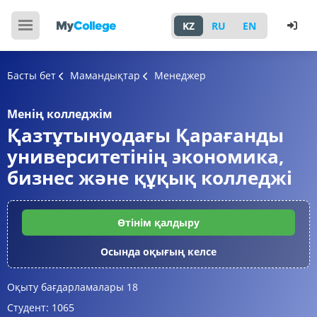
KZ
RU
EN
Басты бет
Мамандықтар
Менеджер
Менің колледжім
Қазтұтынуодағы Қарағанды
университетінің экономика,
бизнес және құқық колледжі
Өтінім қалдыру
Осында оқығың келсе
Оқыту бағдарламалары
18
Студент:
1065