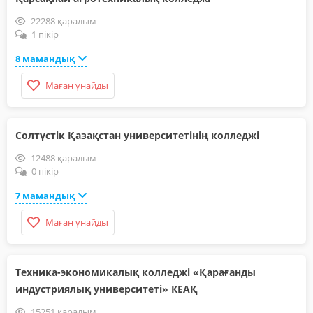
22288 қаралым
1 пікір
8 мамандық
Маған ұнайды
Солтүстік Қазақстан университетінің колледжі
12488 қаралым
0 пікір
7 мамандық
Маған ұнайды
Техника-экономикалық колледжі «Қарағанды
индустриялық университеті» КЕАҚ
15251 қаралым