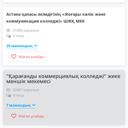
Астана қаласы әкімдігінің «Жоғары көлік және
коммуникация колледжі» ШЖҚ МКК
31096 қаралым
0 пікір
25 мамандық
Маған ұнайды
"Қарағанды коммерциялық колледжі" жеке
меншік мекемесі
32067 қаралым
4 пікір
7 мамандық
Маған ұнайды