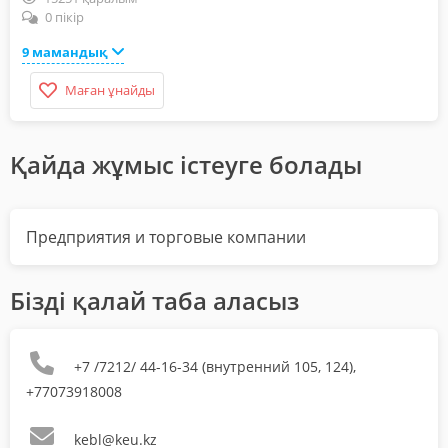
0 пікір
9 мамандық
Маған ұнайды
Қайда жұмыс істеуге болады
Предприятия и торговые компании
Бізді қалай таба аласыз
+7 /7212/ 44-16-34 (внутренний 105, 124),
+77073918008
kebl@keu.kz