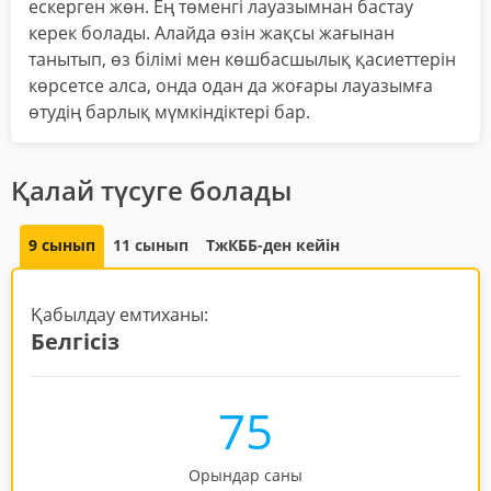
ескерген жөн. Ең төменгі лауазымнан бастау
керек болады. Алайда өзін жақсы жағынан
танытып, өз білімі мен көшбасшылық қасиеттерін
көрсетсе алса, онда одан да жоғары лауазымға
өтудің барлық мүмкіндіктері бар.
Қалай түсуге болады
9 сынып
11 сынып
ТжКББ-ден кейін
Қабылдау емтиханы:
Белгісіз
75
Орындар саны