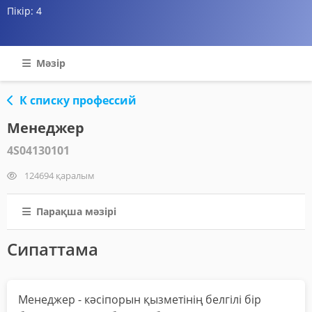
Пікір:
4
Мәзір
К списку профессий
Менеджер
4S04130101
124694 қаралым
Парақша мәзірі
Сипаттама
Менеджер - кәсіпорын қызметінің белгілі бір