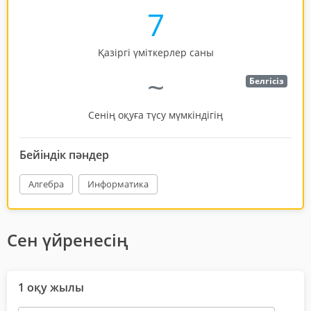
7
Қазіргі үміткерлер саны
~
Белгісіз
Сенің оқуға түсу мүмкіндігің
Бейіндік пәндер
Алгебра
Информатика
Сен үйренесің
1 оқу жылы